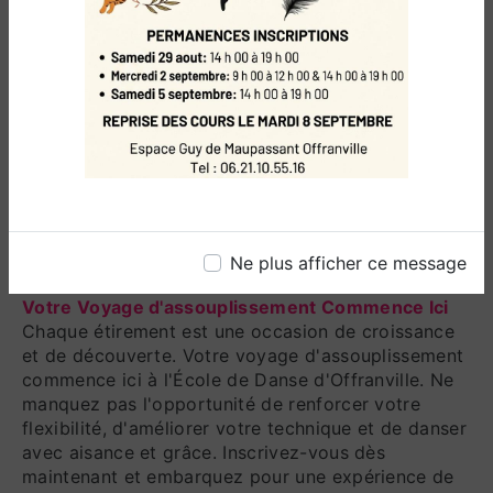
Inscrivez-vous pour Découvrir les Bienfaits
L'École de Danse d'Offranville vous invite à vous
inscrire dès aujourd'hui pour découvrir les
nombreux bienfaits de l'assouplissement. Que vous
souhaitiez améliorer vos compétences en danse,
prévenir les blessures ou simplement profiter d'une
plus grande amplitude de mouvement au quotidien,
nos cours sont conçus pour répondre à vos
besoins. Rejoignez-nous et explorez comment
l'assouplissement peut enrichir votre vie et votre
danse.
Ne plus afficher ce message
Votre Voyage d'assouplissement Commence Ici
Chaque étirement est une occasion de croissance
et de découverte. Votre voyage d'assouplissement
commence ici à l'École de Danse d'Offranville. Ne
manquez pas l'opportunité de renforcer votre
flexibilité, d'améliorer votre technique et de danser
avec aisance et grâce. Inscrivez-vous dès
maintenant et embarquez pour une expérience de