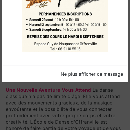
dans la beauté de la danse classique, l'École de
Danse d'Offranville est là pour vous guider dans
cette aventure artistique.
Inscrivez-vous dès Aujourd'hui
Ne laissez pas le
temps vous retenir de réaliser votre rêve de
danser. Inscrivez-vous dès aujourd'hui pour nos
cours de danse adulte et commencez votre voyage
vers la grâce, la confiance et la découverte
artistique. Notre école de danse classique est
dédiée à vous offrir une expérience exceptionnelle
Ne plus afficher ce message
qui enrichira votre vie d'une manière unique.
Une Nouvelle Aventure Vous Attend
La danse
classique n'a pas de limite d'âge. Elle vous attend
avec des mouvements gracieux, de la musique
envoûtante et la possibilité de vous connecter
profondément avec votre propre corps et votre
créativité. L'École de Danse d'Offranville est
honoré de faire partie de votre voyage et de vous