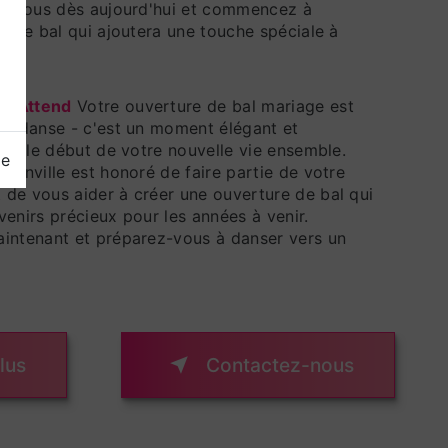
vez-vous dès aujourd'hui et commencez à
re de bal qui ajoutera une touche spéciale à
e.
t Attend
Votre ouverture de bal mariage est
le danse - c'est un moment élégant et
uera le début de votre nouvelle vie ensemble.
ge
franville est honoré de faire partie de votre
de vous aider à créer une ouverture de bal qui
venirs précieux pour les années à venir.
aintenant et préparez-vous à danser vers un
lus
Contactez-nous