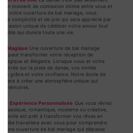
st un moment de connexion intime entre vous et
s de votre ouverture de bal mariage, vous
de complicité et de joie qui sera apprécié par
e occasion unique de célébrer votre amour tout
orable qui durera toute une vie.
re Magique
Une ouverture de bal mariage
ée peut transformer votre réception de
e magique et élégante. Lorsque vous et votre
e entrée sur la piste de danse, vos invités
otre grâce et votre confiance. Notre école de
 aidera à créer une atmosphère unique qui
les mémoires.
 une Expérience Personnalisée
Que vous rêviez
l classique, romantique, moderne ou créative,
franville est prêt à transformer vos rêves en
 dédiée travaillera avec vous pour comprendre
éer une ouverture de bal mariage qui dépasse