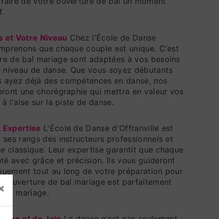
faire de votre ouverture de bal un moment
f.
s et Votre Niveau
Chez l'École de Danse
omprenons que chaque couple est unique. C'est
re de bal mariage sont adaptées à vos besoins
re niveau de danse. Que vous soyez débutants
s ayez déjà des compétences en danse, nos
eront une chorégraphie qui mettra en valeur vos
à l'aise sur la piste de danse.
 Expertise
L'École de Danse d'Offranville est
 ses rangs des instructeurs professionnels et
e classique. Leur expertise garantit que chaque
é avec grâce et précision. Ils vous guideront
ouement tout au long de votre préparation pour
re ouverture de bal mariage est parfaitement
×
otre mariage.
ion et de Joie
La danse n'est pas seulement