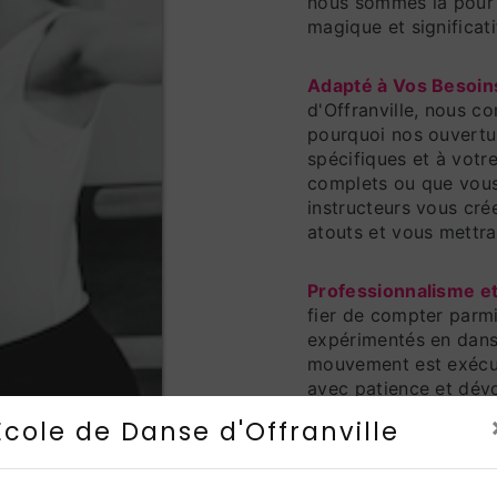
nous sommes là pour 
magique et significati
Adapté à Vos Besoin
d'Offranville, nous c
pourquoi nos ouvertu
spécifiques et à vot
complets ou que vou
instructeurs vous cré
atouts et vous mettra 
Professionnalisme et
fier de compter parmi
expérimentés en dans
mouvement est exécut
avec patience et dév
vous assurer que vot
Ecole de Danse d'Offranville
exécutée le jour de v
Un Moment de Connex