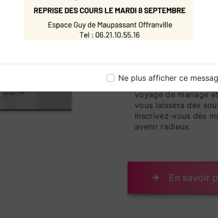
vos attentes. Inscri
planifier une ouvertu
votre journée spécial
Votre Moment Élégan
bien plus qu'une simp
significatif qui marq
Ne plus afficher ce messa
L'École de Danse d'Of
voyage de mariage et 
vous laissera des sou
Inscrivez-vous dès m
avenir radieux.
En savoir p