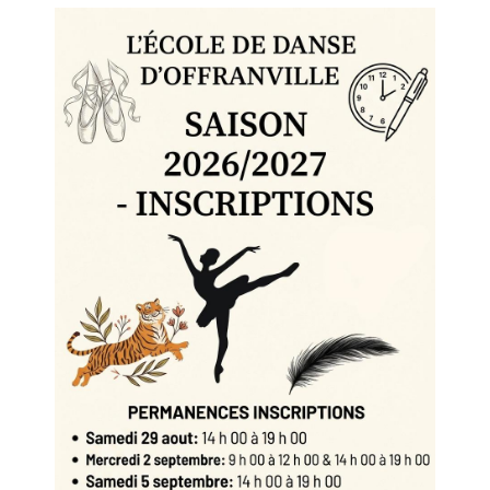
une performance, c'e
votre partenaire. Lor
partagerez un moment 
vos invités. C'est un
en créant un lien mém
Créez une Atmosphè
soigneusement prépar
mariage en une soiré
partenaire faites votr
seront captivés par v
danse classique vous
restera gravée dans 
Inscrivez-vous pour
d'une ouverture de ba
l'École de Danse d'Of
réalité. Notre équipe
vos aspirations et cr