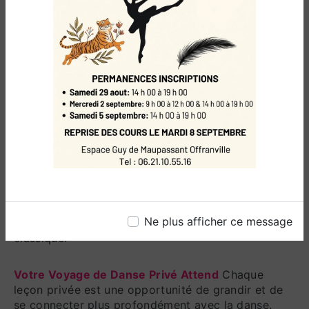
l'enseignement. Leur expertise et leur dévouement
à l'art de la danse garantissent que chaque leçon
est enrichissante et engageante. Ils créent un
environnement d'apprentissage positif où vous
pouvez vous sentir à l'aise pour poser des
questions, explorer et grandir.
Inscrivez-vous pour une Expérience
Personnalisée
Si vous êtes prêt à découvrir les
avantages de l'apprentissage personnalisé avec
nos cours de danse particulier, l'École de Danse
d'Offranville est là pour vous accueillir. Inscrivez-
vous dès aujourd'hui et commencez votre voyage
vers l'amélioration de votre danse, la réalisation de
Ne plus afficher ce message
vos objectifs et l'exploration profonde de la danse
classique.
Votre Voyage de Danse Privé Attend
Chaque
leçon privée est une opportunité de grandir et de
se connecter plus profondément avec la danse.